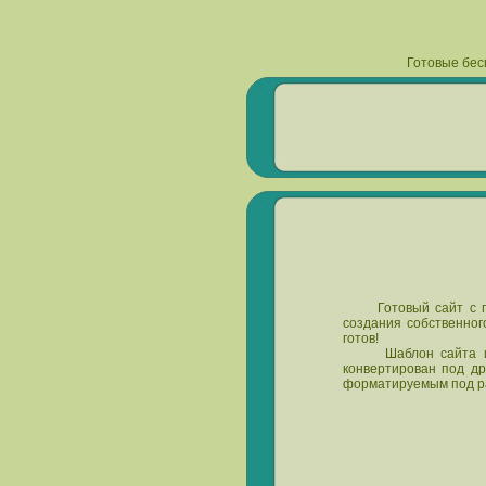
Готовые бес
Готовый сайт
с г
создания собственног
готов!
Шаблон сайта
и
конвертирован под др
форматируемым под р